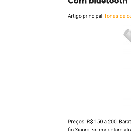
Com bluetooth
Artigo principal:
fones de o
Preços: R$ 150 a 200. Bara
fio Xiaomi se conectam atr