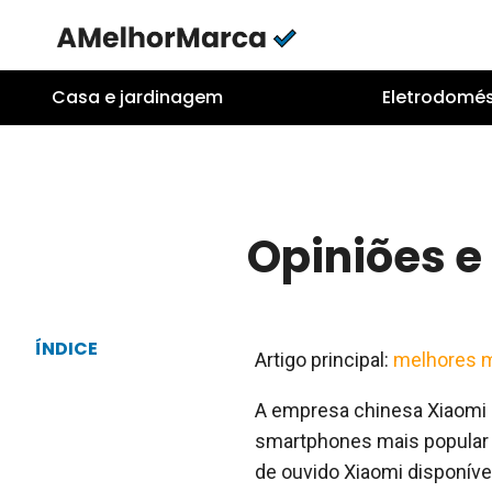
Skip
to
content
Casa e jardinagem
Eletrodomés
Opiniões e
ÍNDICE
Artigo principal:
melhores m
A empresa chinesa Xiaomi 
smartphones mais popular 
de ouvido Xiaomi disponíve