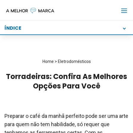
Skip
to
content
ÍNDICE
Home
>
Eletrodomésticos
Torradeiras: Confira As Melhores
Opções Para Você
Preparar o café da manhã perfeito pode ser uma arte
para quem não tem habilidade, só requer que
tenhamos as ferramentas certas. Com as