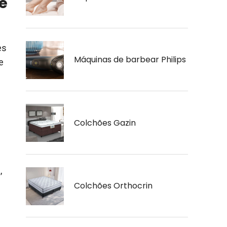
e
es
Máquinas de barbear Philips
e
Colchões Gazin
,
Colchões Orthocrin