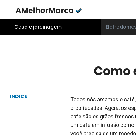
Skip
to
content
Casa e jardinagem
Eletrodomés
Como e
ÍNDICE
Todos nós amamos o café, 
propriedades. Agora, os e
café são os grãos frescos
um café em infusão como 
você precisa de um moedor